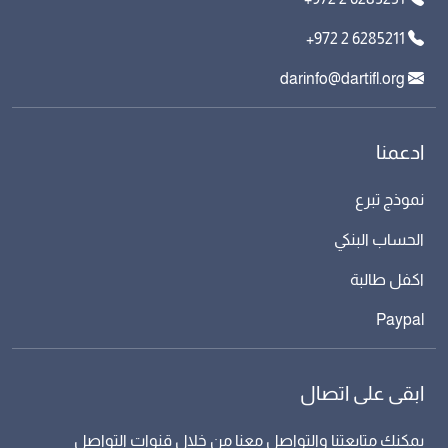
+972 2 6285211
darinfo@dartifl.org
ادعمنا
نموذج تبرع
الحساب البنكي
اكفل طالبة
Paypal
ابقى على اتصال
يمكنك متابعتنا والتواصل معنا من خلال قنوات التواصل