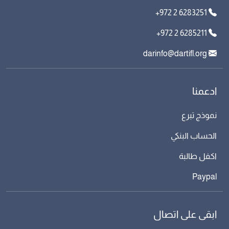
+972 2 6283251
+972 2 6285211
darinfo@dartifl.org
ادعمنا
نموذج تبرع
الحساب البنكي
اكفل طالبة
Paypal
ابقى على اتصال