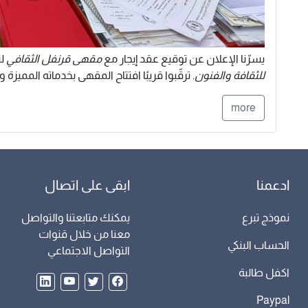
يسرّنا الإعلان عن توقيع عقد إيجار مع
مقهى قرنفل الثقافي
لت
للثقافة والفنون
. ترقّبوا قريبًا افتتاح المقهى بخدماته المميزة و
more
ادعمنا
ابقى على اتصال
نموذج تبرع
يمكنك متابعتنا والتواصل
معنا من خلال قنوات
الحساب البنكي
التواصل الاجتماعي
اكفل طالبة
Paypal