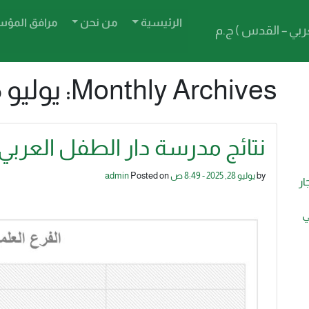
الرئيسية
من نحن
مرافق الم
بي – القدس ) ج.م
Monthly Archives: يوليو 2025
نتائج مدرسة دار الطفل العربي ف
by
يوليو 28, 2025 - 8:49 ص
Posted on
admin
ار
ي