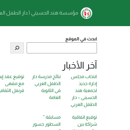
Skip to main conten
مؤسسة هند الحسيني ( دار الطفل العر
ابحث في الموقع
آخر الأخبار
انتخاب مجلس
نتائج مدرسة دار
توقيع عقد إيج
إدارة جديد
الطفل العربي
مع مقهى
لجمعية هند
في الثانوية
قرنفل الثقاف
الحسيني – دار
العامة
الطفل العربي.
توقيع اتفاقية
مسابقة ”
شراكة بين
السطور جسور