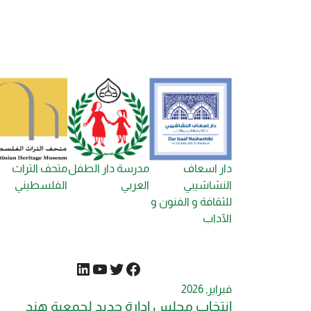
دار اسعاف
مدرسة دار الطفل
متحف التراث
النشاشيبي
العربي
الفلسطيني
للثقافة و الفنون و
الآداب
تويتر
فيسبوك
لينكد إن
يوتيوب
فبراير, 2026
انتخاب مجلس إدارة جديد لجمعية هند