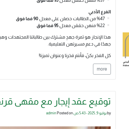
%37 منهن حققن معدل
95 فما فوق
الفرع الأدبي
%47 من الطالبات حصلن على معدل
90 فما فوق
%22 منهن حققن معدل
95 فما فوق
هذا الإنجاز هو ثمرة جهدٍ مشترك بين طالباتنا المجتهدات وهيئتنا
جهدًا في دعم مسيرتهن التعليمية.
كل الفخر بكنّ، فأنتم فخرنا وعنوان تميزنا!
more
توقيع عقد إيجار مع مقهى قرنف
by
يوليو 9, 2025 - 5:43 ص
Posted on
admin